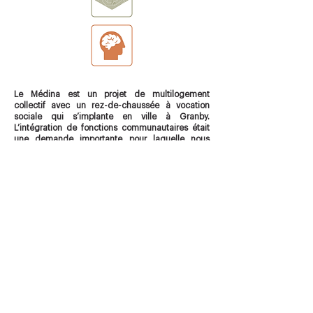
Le Médina est un projet de multilogement
collectif avec un rez-de-chaussée à vocation
sociale qui s’implante en ville à Granby.
L’intégration de fonctions communautaires était
une demande importante pour laquelle nous
avons travaillé à unifier les dispositions ainsi que
les accès.
La coopérative d’habitations affirme sa présence
sur rue, ce qui contribue à l’animation du centre-
ville. L’intégration de végétation, d’une aire de jeu
et d’espace terrasses améliore la qualité de vie
des résidents tout en agrémentant le parcours du
piéton dans son passage à travers le projet. Le
Médina est un ensemble cohésif ayant comme
objectif de mettre de l’avant le logement
abordable aux citoyens de Granby.