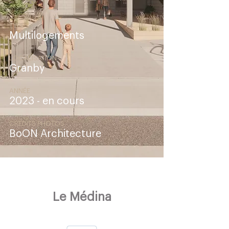
TYPE
Multilogements
LOCALISATION
Granby
ANNÉE
2023 - en cours
CRÉDITS PHOTOS
BoON Architecture
Le Médina