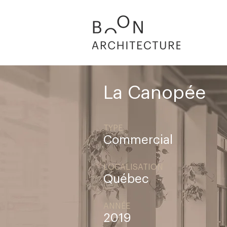
La Canopée
TYPE
Commercial
LOCALISATION
Québec
ANNÉE
2019