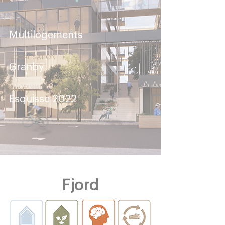
TYPE
Multilogements
LOCALISATION
Granby
ANNÉE
Esquisse 2022
Fjord