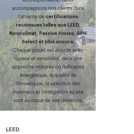
écoresponsable, nous
accompagnons nos clients dans
l’atteinte de
certifications
reconnues telles que LEED,
Novoclimat, Passive House, APH
Select et plus encore.
Chaque projet est abordé avec
rigueur et sensibilité, dans une
approche intégrée où l’efficacité
énergétique, la qualité de
l’enveloppe, la sélection des
matériaux et l’intégration au site
sont au cœur de nos décisions.
LEED